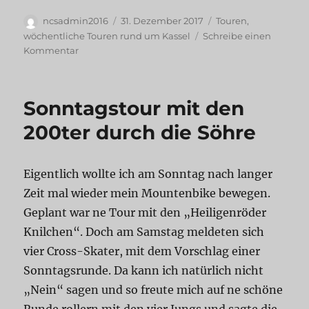
Autor
Veröffentlicht
Kategorien
ncsadmin2016
31. Dezember 2017
Touren
,
am
wöchentliche Touren rund um Kassel
Schreibe einen
zu
Kommentar
Letzte
Cross-
Skate-
Sonntagstour mit den
Tour
2017
200ter durch die Söhre
Eigentlich wollte ich am Sonntag nach langer
Zeit mal wieder mein Mountenbike bewegen.
Geplant war ne Tour mit den „Heiligenröder
Knilchen“. Doch am Samstag meldeten sich
vier Cross-Skater, mit dem Vorschlag einer
Sonntagsrunde. Da kann ich natürlich nicht
„Nein“ sagen und so freute mich auf ne schöne
Runde rollern mit den vier Jungs und sagte die