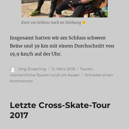
Kurz vor Schluss noch ne Stärkung
Insgesamt hatten wir am Schluss schwere
Beine und 39 km mit einem Durchschnitt von
19,9 km/h auf der Uhr.
Autor
Veröffentlicht
Kategorien
Jörg Zinserling
12. März 2018
Touren
,
am
wöchentliche Touren rund um Kassel
Schreibe einen
zu
Kommentar
Auftakttour
2018,
Cross-
Letzte Cross-Skate-Tour
Skating-
Nordhessen.de
2017