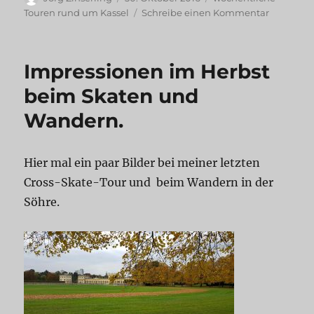
am
zu
Touren rund um Kassel
Schreibe einen Kommentar
Sonntags
mit
den
Impressionen im Herbst
200ter
durch
beim Skaten und
die
Wandern.
Söhre
Hier mal ein paar Bilder bei meiner letzten
Cross-Skate-Tour und beim Wandern in der
Söhre.