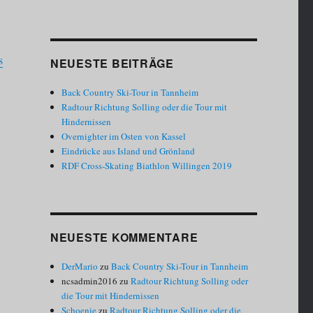
s
NEUESTE BEITRÄGE
Back Country Ski-Tour in Tannheim
Radtour Richtung Solling oder die Tour mit
Hindernissen
Overnighter im Osten von Kassel
Eindrücke aus Island und Grönland
RDF Cross-Skating Biathlon Willingen 2019
NEUESTE KOMMENTARE
DerMario
zu
Back Country Ski-Tour in Tannheim
ncsadmin2016
zu
Radtour Richtung Solling oder
die Tour mit Hindernissen
Schoenie
zu
Radtour Richtung Solling oder die