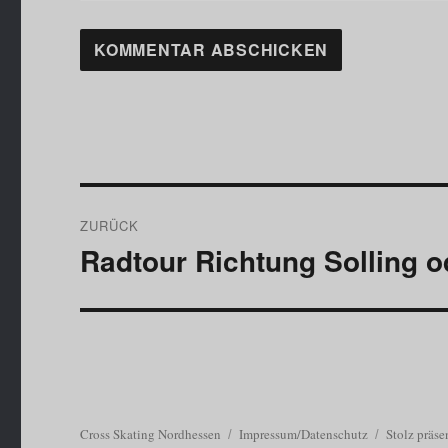
Beitragsnavigation
ZURÜCK
Radtour Richtung Solling o
Vorheriger
Beitrag:
Cross Skating Nordhessen
Impressum/Datenschutz
Stolz präse