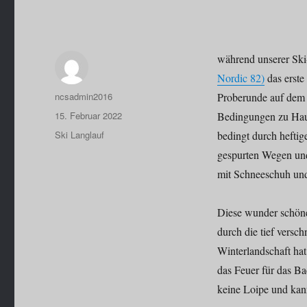
während unserer Sk
Nordic 82)
das erste
Autor
ncsadmin2016
Proberunde auf dem h
Veröffentlicht
15. Februar 2022
Bedingungen zu Hause
am
Kategorien
Ski Langlauf
bedingt durch heftig
gespurten Wegen und 
mit Schneeschuh und
Diese wunder schön
durch die tief versch
Winterlandschaft hat
das Feuer für das Ba
keine Loipe und kan