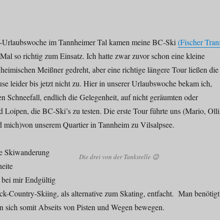
i-Urlaubswoche im Tannheimer Tal kamen meine BC-Ski
(Fischer Tran
 Mal so richtig zum Einsatz. Ich hatte zwar zuvor schon eine kleine
eimischen Meißner gedreht, aber eine richtige längere Tour ließen die
 leider bis jetzt nicht zu. Hier in unserer Urlaubswoche bekam ich,
en Schneefall, endlich die Gelegenheit, auf nicht geräumten oder
Loipen, die BC-Ski’s zu testen. Die erste Tour führte uns (Mario, Olli
 mich)von unserem Quartier in Tannheim zu Vilsalpsee.
e Skiwanderung
Die drei von der Tankstelle 😉
neite
 bei mir Endgültig
ck-Country-Skiing, als alternative zum Skating, entfacht. Man benötigt
n sich somit Abseits von Pisten und Wegen bewegen.